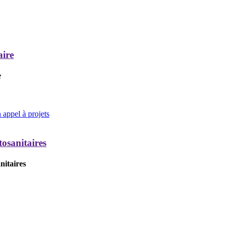
aire
e
appel à projets
tosanitaires
nitaires