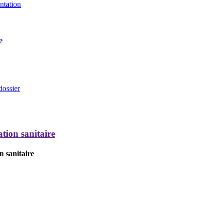
entation
e
dossier
tion sanitaire
n sanitaire