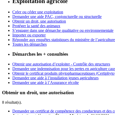
Exploitation agricole
Créer ou céder une exploitation
Demander une aide PAC, conjoncturelle ou structurelle
Obtenir un droit, une autorisation
Protéger la santé des animaux
S’engager dans une démarche qualitative ou environnementale
Importer ou exporter
Répondre aux enquêtes statistiques du ministère de l’agriculture
Toutes les démarches
Démarches les + consultées
Obtenir une autorisation d’exploiter - Contrôle des structures
Demander une indemnisation pour les pertes en agriculture caus
Obtenir le certificat produits phytopharmaceutiques (Certiphyto
Demander une aide à l’installation jeunes agriculteurs
Demander une aide à l’Assurance récolte
Obtenir un droit, une autorisation
8 résultat(s).
Demander un certificat de compétence des conducteurs et des 