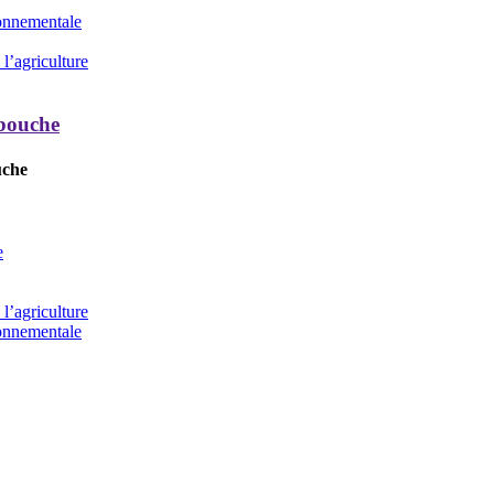
ronnementale
l’agriculture
 bouche
uche
e
l’agriculture
ronnementale