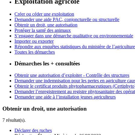
Exploitation agricole
Créer ou céder une exploitation
Demander une aide PAC, conjoncturelle ou structurelle
Obtenir un droit, une autorisation
Protéger la santé des animaux
S’engager dans une démarche qualitative ou environnementale
Importer ou exporter
Répondre aux enquêtes statistiques du ministère de l’agriculture
Toutes les démarches
Démarches les + consultées
Obtenir une autorisation d’exploiter - Contrôle des structures
Demander une indemnisation pour les pertes en agriculture caus
Obtenir le certificat produits phytopharmaceutiques (Certiphyto
Demander l’enregistrement au registre phytosanitaire des opérat
Demander une aide à l’installation jeunes agriculteurs
Obtenir un droit, une autorisation
7 résultat(s).
Déclarer des ruches