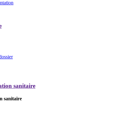
entation
e
dossier
tion sanitaire
n sanitaire