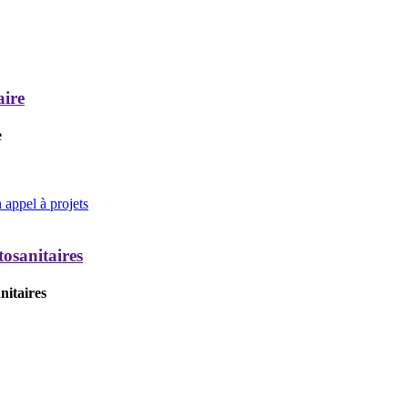
aire
e
appel à projets
tosanitaires
nitaires