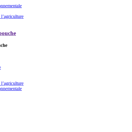
ronnementale
l’agriculture
 bouche
uche
e
l’agriculture
ronnementale