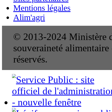
Mentions légales
Alim'agri
© 2013-2024 Ministère de
souveraineté alimentaire e
réservés.