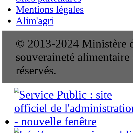
Mentions légales
Alim'agri
© 2013-2024 Ministère de
souveraineté alimentaire e
réservés.