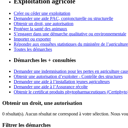
Exploitation agricole
Créer ou céder une exploitation
Demander une aide PAC, conjoncturelle ou structurelle
Obtenir un droit, une autorisation
Protéger la santé des animaux
S’engager dans une démarche qualitative ou environnementale
Importer ou exporter
Répondre aux enquêtes statistiques du ministère de l’agriculture
Toutes les démarches
Démarches les + consultées
Demander une indemnisation pour les pertes en agriculture caus
Obtenir une autorisation d’exploiter - Contrôle des structures
Demander une aide à l’installation jeunes agriculteurs
Demander une aide à l’Assurance récolte
Obtenir le certificat produits phytopharmaceutiques (Certiphyto
Obtenir un droit, une autorisation
0 résultat(s).
Aucun résultat ne correspond à votre sélection. Nous vou
Filtrer les démarches