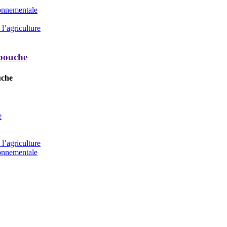
ronnementale
l’agriculture
 bouche
uche
e
l’agriculture
ronnementale