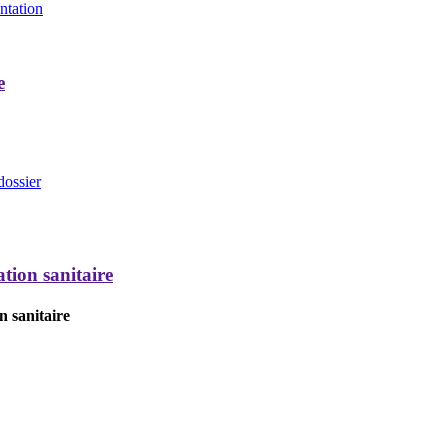
entation
e
dossier
tion sanitaire
n sanitaire