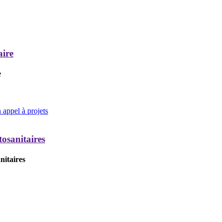
aire
e
appel à projets
tosanitaires
nitaires