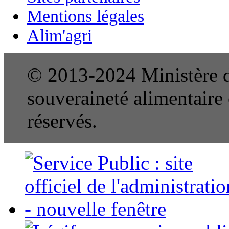
Mentions légales
Alim'agri
© 2013-2024 Ministère de
souveraineté alimentaire e
réservés.