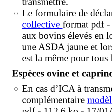
transmettre.
Le formulaire de décla
collective
format pdf
-
aux bovins élevés en l
une ASDA jaune et lors
est la même pour tous 
Espèces ovine et caprine
En cas d’ICA à transm
complémentaire
modèl
pdf
- 112.6 ko - 17/01/