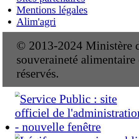
Mentions légales
Alim'agri
© 2013-2024 Ministère de
souveraineté alimentaire e
réservés.