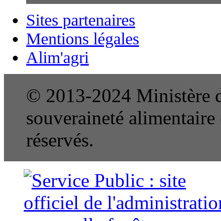
Sites partenaires
Mentions légales
Alim'agri
© 2013-2024 Ministère de
souveraineté alimentaire e
réservés.