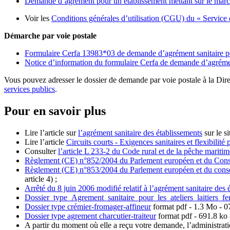
Demande d’agrément pour un établissement mettant sur le march
Voir les
Conditions générales d’utilisation (CGU) du « Service d
Démarche par voie postale
Formulaire Cerfa 13983*03 de demande d’agrément sanitaire pou
Notice d’information du formulaire Cerfa de demande d’agrémen
Vous pouvez adresser le dossier de demande par voie postale à la Direc
services publics
.
Pour en savoir plus
Lire l’article sur
l’agrément sanitaire des établissements
sur le s
Lire l’article
Circuits courts - Exigences sanitaires et flexibilité 
Consulter
l’article L 233-2 du Code rural et de la pêche maritim
Règlement (CE) n°852/2004 du Parlement européen et du Conseil 
Règlement (CE) n°853/2004 du Parlement européen et du conseil 
article 4) ;
Arrêté du 8 juin 2006 modifié relatif à l’agrément sanitaire des
Dossier_type_Agrement_sanitaire_pour_les_ateliers_laitiers_fe
Dossier type crémier-fromager-affineur
format pdf
- 1.3 Mo - 0
Dossier type agrement charcutier-traiteur
format pdf
- 691.8 ko 
A partir du moment où elle a reçu votre demande, l’administrati