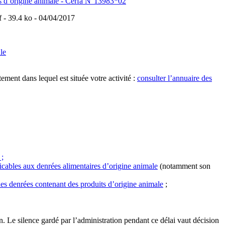
ts d’origine animale - Cerfa N°13983*02
f
- 39.4 ko - 04/04/2017
le
ment dans lequel est située votre activité :
consulter l’annuaire des
 ;
cables aux denrées alimentaires d’origine animale
(notamment son
 des denrées contenant des produits d’origine animale
;
. Le silence gardé par l’administration pendant ce délai vaut décision