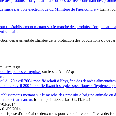
é des produits d’origine animale ou des denrées contenant des produi
e saisie par voie électronique du Ministère de l’agriculture »
format pd
r un établissement mettant sur le marché des produits d’origine anima
t sanitaire
.
tion départementale chargée de la protection des populations du départe
ite Alim’Agri
pour les petites entreprises
sur le site Alim’Agri.
e
;
du 29 avril 2004 modifié relatif à l’hygiène des denrées alimentaires
du 29 avril 2004 modifié fixant les règles spécifiques d’hygiène appli
 établissements mettant sur le marché des produits d’origine animale ou
rmiers_et_artisanaux
format pdf
- 233.2 ko - 09/11/2021
7/03/2014
- 01/09/2014
on dispose d’un délai de deux mois pour vous faire connaître sa décision