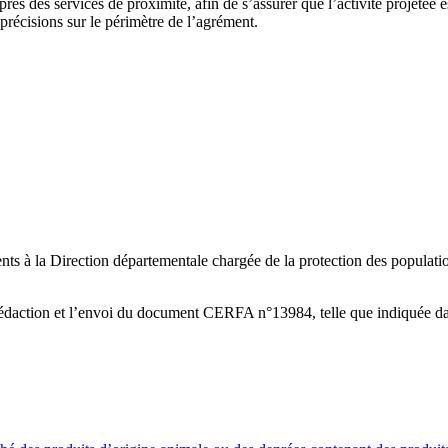
ès des services de proximité, afin de s’assurer que l’activité projetée e
récisions sur le périmètre de l’agrément.
nts à la Direction départementale chargée de la protection des popul
 rédaction et l’envoi du document CERFA n°13984, telle que indiquée d