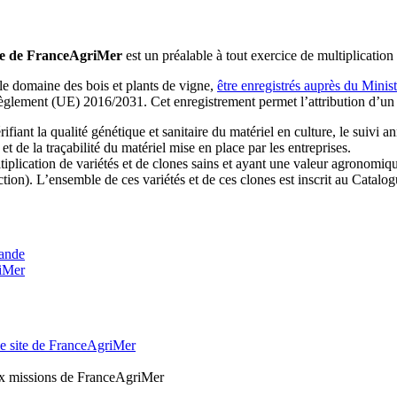
rôle de FranceAgriMer
est un préalable à tout exercice de multiplication
le domaine des bois et plants de vigne,
être enregistrés auprès du Minist
u règlement (UE) 2016/2031. Cet enregistrement permet l’attribution d’u
ant la qualité génétique et sanitaire du matériel en culture, le suivi annu
et de la traçabilité du matériel mise en place par les entreprises.
ultiplication de variétés et de clones sains et ayant une valeur agronomi
on). L’ensemble de ces variétés et de ces clones est inscrit au Catalogu
mande
riMer
 le site de FranceAgriMer
ux missions de FranceAgriMer