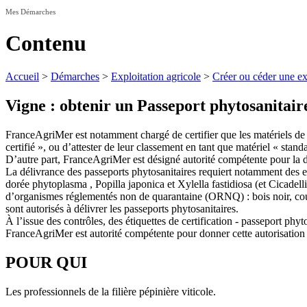
Mes Démarches
Contenu
Accueil
>
Démarches
>
Exploitation agricole
>
Créer ou céder une ex
Vigne : obtenir un Passeport phytosanitair
FranceAgriMer est notamment chargé de certifier que les matériels de mu
certifié », ou d’attester de leur classement en tant que matériel « stand
D’autre part, FranceAgriMer est désigné autorité compétente pour la d
La délivrance des passeports phytosanitaires requiert notamment des 
dorée phytoplasma , Popilla japonica et Xylella fastidiosa (et Cicadell
d’organismes réglementés non de quarantaine (ORNQ) : bois noir, cour
sont autorisés à délivrer les passeports phytosanitaires.
À l’issue des contrôles, des étiquettes de certification - passeport phy
FranceAgriMer est autorité compétente pour donner cette autorisation a
POUR QUI
Les professionnels de la filière pépinière viticole.