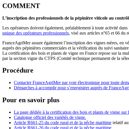
COMMENT
L’inscription des professionnels de la pépinière viticole au cont
Les opérateurs doivent également, préalablement à toute activité dans 
unique des opérateurs professionnels
, visé aux articles n°65 et 66 d
FranceAgriMer assure également l’inscription des vignes mères, en vérifi
auprès des pépinières commerciales et la vérification du suivi sanitaire 
La certification des bois et plants de vigne en France repose sur la m
par la section vigne du CTPS (Comité technique permanent de la sélecti
Procédure
Contacter FranceAgriMer par voie électronique pour toute de
Démarches à accomplir pour s’enregistrer auprès de FranceAg
Pour en savoir plus
La page dédiée à la certification des bois et plants de vigne sur
Catalogue officiel des variétés de vigne.
Article R661-25 du code rural et de la pêche maritime
relatif a
Article R661-26 du code rural et de la pêche maritime