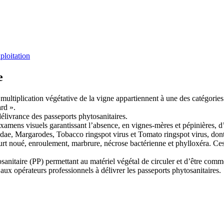
ploitation
e
ltiplication végétative de la vigne appartiennent à une des catégories su
ard ».
élivrance des passeports phytosanitaires.
examens visuels garantissant l’absence, en vignes-mères et pépinières, 
idae, Margarodes, Tobacco ringspot virus et Tomato ringspot virus, dont l
t noué, enroulement, marbrure, nécrose bactérienne et phylloxéra. Ces e
tosanitaire (PP) permettant au matériel végétal de circuler et d’être comme
ux opérateurs professionnels à délivrer les passeports phytosanitaires.