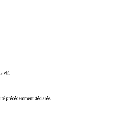
s vif.
nsité précédemment déclarée.