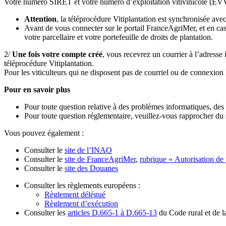
Votre numéro SIRET et votre numéro d’exploitation vitivinicole (EVV
Attention
, la téléprocédure Vitiplantation est synchronisée ave
Avant de vous connecter sur le portail FranceAgriMer, et en cas
votre parcellaire et votre portefeuille de droits de plantation.
2/
Une fois votre compte créé
, vous recevrez un courrier à l’adresse
téléprocédure Vitiplantation.
Pour les viticulteurs qui ne disposent pas de courriel ou de connexio
Pour en savoir plus
Pour toute question relative à des problèmes informatiques, des
Pour toute question réglementaire, veuillez-vous rapprocher du 
Vous pouvez également :
Consulter le
site de l’INAO
Consulter le
site de FranceAgriMer
,
rubrique « Autorisation de 
Consulter le
site des Douanes
Consulter les règlements européens :
Règlement délégué
Règlement d’exécution
Consulter les
articles D.665-1 à D.665-13
du Code rural et de l