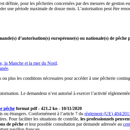
 est définie, pour les pêcheries concernées par des mesures de gestion e
éder une période maximale de douze mois. L’autorisation peut être renou
ande(s) d’autorisation(s) européenne(s) ou nationale(s) de pêche
e, la Manche et la mer du Nord
.
ranée
.
pas ou plus les conditions nécessaires pour accéder à une pêcherie cont
.
torisation. Le demandeur n’est autorisé à exercer l’activité réglementée 
de pêche
format pdf
- 421.2 ko - 10/11/2020
is ou étrangers. Conformément à l’article 7 du
règlement (UE) 404/201
s. Pour faciliter les situations de contrôle,
les professionnels peuven
ions de pêche
et leur possible consultation par demande adressée au
cen
ttant pavillon français.