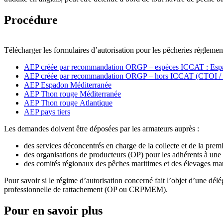
Procédure
Télécharger les formulaires d’autorisation pour les pêcheries réglem
AEP créée par recommandation ORGP – espèces ICCAT : Espad
AEP créée par recommandation ORGP – hors ICCAT (CTOI 
AEP Espadon Méditerranée
AEP Thon rouge Méditerranée
AEP Thon rouge Atlantique
AEP pays tiers
Les demandes doivent être déposées par les armateurs auprès :
des services déconcentrés en charge de la collecte et de la pre
des organisations de producteurs (OP) pour les adhérents à un
des comités régionaux des pêches maritimes et des élevages
Pour savoir si le régime d’autorisation concerné fait l’objet d’une dél
professionnelle de rattachement (OP ou CRPMEM).
Pour en savoir plus