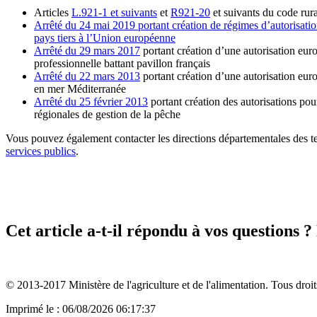
Articles
L.921-1 et suivants
et
R921-20
et suivants du code rura
Arrêté du 24 mai 2019 portant création de régimes d’autorisatio
pays tiers à l’Union européenne
Arrêté du 29 mars 2017
portant création d’une autorisation eur
professionnelle battant pavillon français
Arrêté du 22 mars 2013
portant création d’une autorisation eur
en mer Méditerranée
Arrêté du 25 février 2013
portant création des autorisations po
régionales de gestion de la pêche
Vous pouvez également contacter les directions départementales des te
services publics
.
Cet article a-t-il répondu à vos questions 
© 2013-2017 Ministère de l'agriculture et de l'alimentation. Tous droit
Imprimé le : 06/08/2026 06:17:37