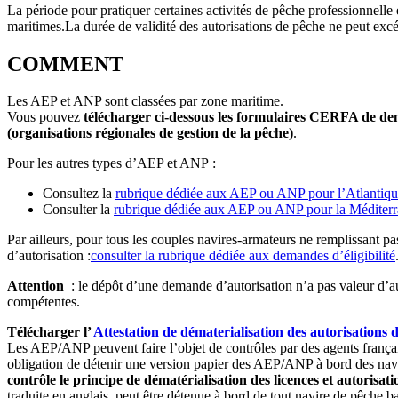
La période pour pratiquer certaines activités de pêche professionnelle
maritimes.La durée de validité des autorisations de pêche ne peut exc
COMMENT
Les AEP et ANP sont classées par zone maritime.
Vous pouvez
télécharger ci-dessous les formulaires CERFA de dem
(organisations régionales de gestion de la pêche)
.
Pour les autres types d’AEP et ANP :
Consultez la
rubrique dédiée aux AEP ou ANP pour l’Atlantiqu
Consulter la
rubrique dédiée aux AEP ou ANP pour la Méditer
Par ailleurs, pour tous les couples navires-armateurs ne remplissant 
d’autorisation :
consulter la rubrique dédiée aux demandes d’éligibilité
Attention
: le dépôt d’une demande d’autorisation n’a pas valeur d’au
compétentes.
Télécharger l’
Attestation de dématerialisation des autorisations 
Les AEP/ANP peuvent faire l’objet de contrôles par des agents frança
obligation de détenir une version papier des AEP/ANP à bord des navire
contrôle le principe de dématérialisation des licences et autorisat
traduite en anglais, peut être détenue à bord de tout navire de pêche ba