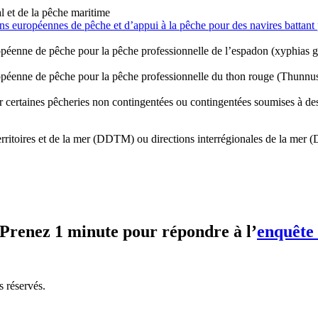
l et de la pêche maritime
ns européennes de pêche et d’appui à la pêche pour des navires battant
opéenne de pêche pour la pêche professionnelle de l’espadon (xyphias g
opéenne de pêche pour la pêche professionnelle du thon rouge (Thunnus 
ur certaines pêcheries non contingentées ou contingentées soumises à de
rritoires et de la mer (DDTM) ou directions interrégionales de la mer (
? Prenez 1 minute pour répondre à l’
enquête 
s réservés.