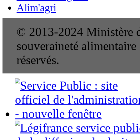
Alim'agri
© 2013-2024 Ministère de
souveraineté alimentaire e
réservés.