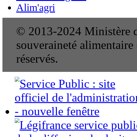
Alim'agri
© 2013-2024 Ministère de
souveraineté alimentaire e
réservés.