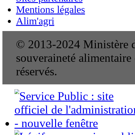
Mentions légales
Alim'agri
© 2013-2024 Ministère de
souveraineté alimentaire e
réservés.