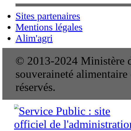
Sites partenaires
Mentions légales
Alim'agri
© 2013-2024 Ministère de
souveraineté alimentaire e
réservés.