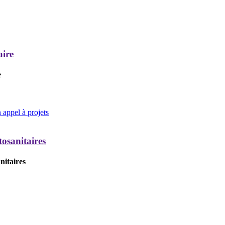
aire
e
appel à projets
tosanitaires
nitaires