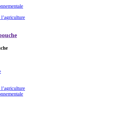
ronnementale
l’agriculture
 bouche
uche
e
l’agriculture
ronnementale