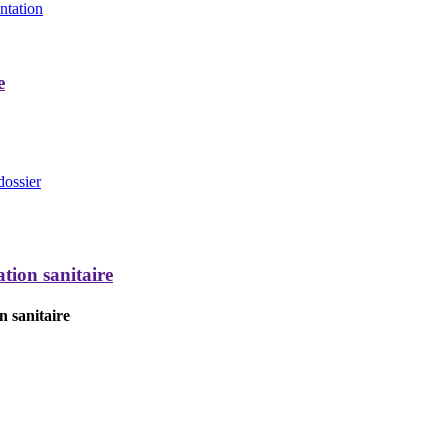
entation
e
dossier
tion sanitaire
n sanitaire