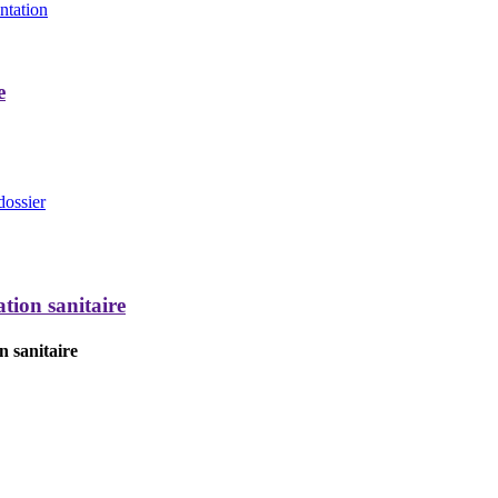
entation
e
dossier
tion sanitaire
n sanitaire