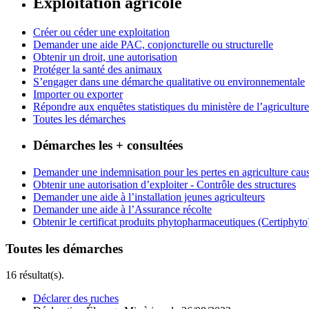
Exploitation agricole
Créer ou céder une exploitation
Demander une aide PAC, conjoncturelle ou structurelle
Obtenir un droit, une autorisation
Protéger la santé des animaux
S’engager dans une démarche qualitative ou environnementale
Importer ou exporter
Répondre aux enquêtes statistiques du ministère de l’agriculture
Toutes les démarches
Démarches les + consultées
Demander une indemnisation pour les pertes en agriculture caus
Obtenir une autorisation d’exploiter - Contrôle des structures
Demander une aide à l’installation jeunes agriculteurs
Demander une aide à l’Assurance récolte
Obtenir le certificat produits phytopharmaceutiques (Certiphyto
Toutes les démarches
16 résultat(s).
Déclarer des ruches