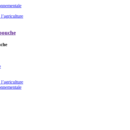
ronnementale
l’agriculture
 bouche
uche
e
l’agriculture
ronnementale