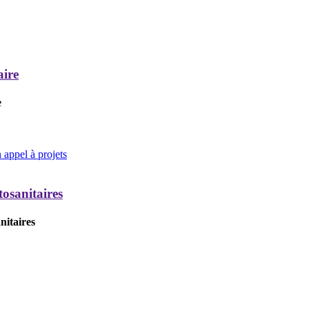
aire
e
appel à projets
tosanitaires
nitaires