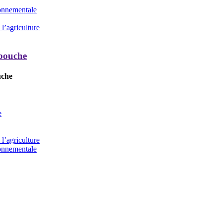
ronnementale
l’agriculture
 bouche
uche
e
l’agriculture
ronnementale