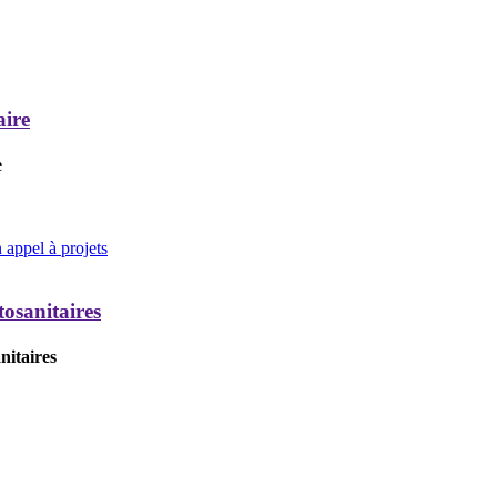
aire
e
appel à projets
tosanitaires
nitaires