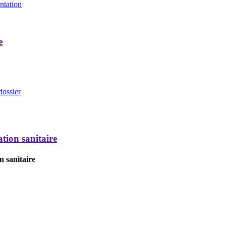
entation
e
dossier
tion sanitaire
n sanitaire