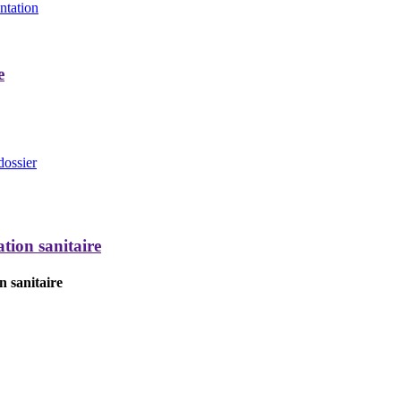
entation
e
dossier
tion sanitaire
n sanitaire