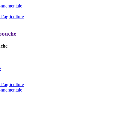
ronnementale
l’agriculture
 bouche
uche
e
l’agriculture
ronnementale