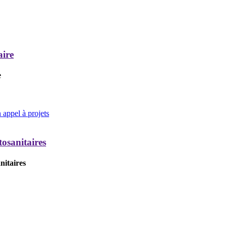
aire
e
appel à projets
tosanitaires
nitaires