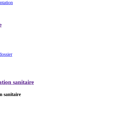
entation
e
dossier
tion sanitaire
n sanitaire