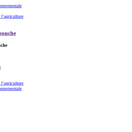
ronnementale
l’agriculture
 bouche
uche
e
l’agriculture
ronnementale