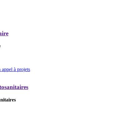
aire
e
appel à projets
tosanitaires
nitaires