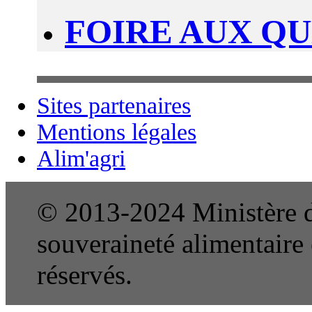
FOIRE AUX Q
Sites partenaires
Mentions légales
Alim'agri
© 2013-2024 Ministère de
souveraineté alimentaire e
réservés.