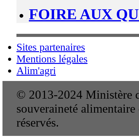
FOIRE AUX Q
Sites partenaires
Mentions légales
Alim'agri
© 2013-2024 Ministère de
souveraineté alimentaire e
réservés.