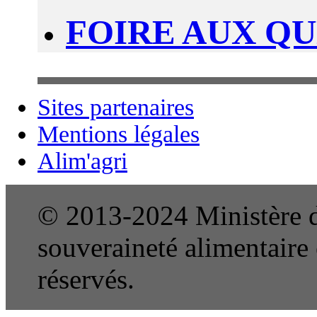
FOIRE AUX Q
Sites partenaires
Mentions légales
Alim'agri
© 2013-2024 Ministère de
souveraineté alimentaire e
réservés.