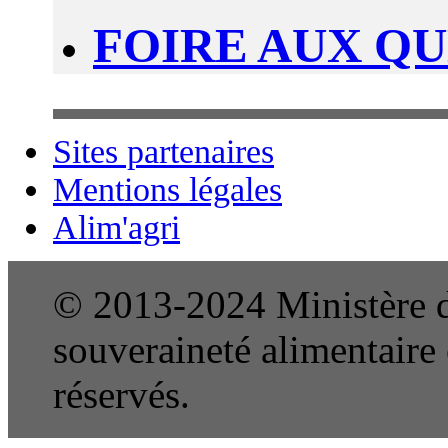
FOIRE AUX Q
Sites partenaires
Mentions légales
Alim'agri
© 2013-2024 Ministère de
souveraineté alimentaire e
réservés.