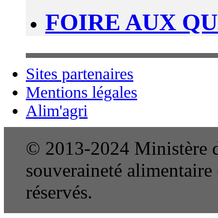
FOIRE AUX Q
Sites partenaires
Mentions légales
Alim'agri
© 2013-2024 Ministère de
souveraineté alimentaire e
réservés.