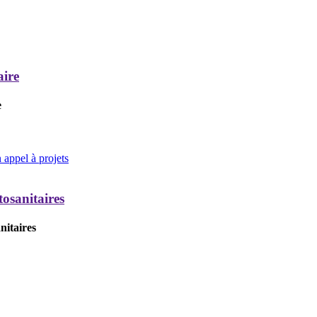
aire
e
appel à projets
tosanitaires
nitaires