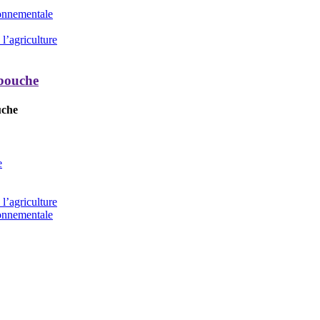
ronnementale
l’agriculture
 bouche
uche
e
l’agriculture
ronnementale