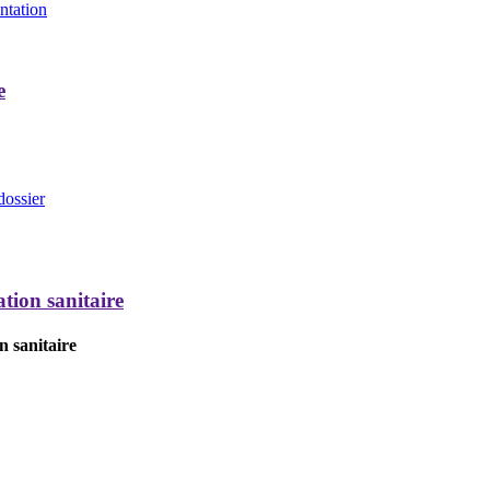
entation
e
dossier
tion sanitaire
n sanitaire