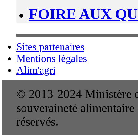
FOIRE AUX Q
Sites partenaires
Mentions légales
Alim'agri
© 2013-2024 Ministère de
souveraineté alimentaire e
réservés.