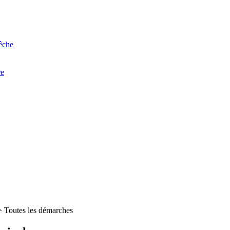
êche
re
>
Toutes les démarches