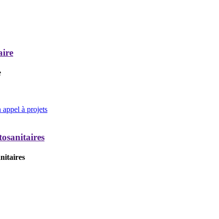
aire
e
appel à projets
tosanitaires
nitaires