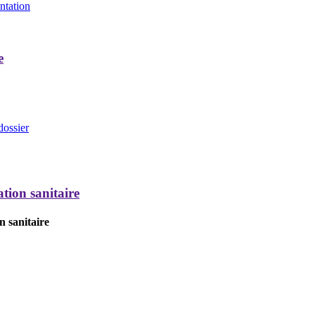
entation
e
dossier
tion sanitaire
n sanitaire