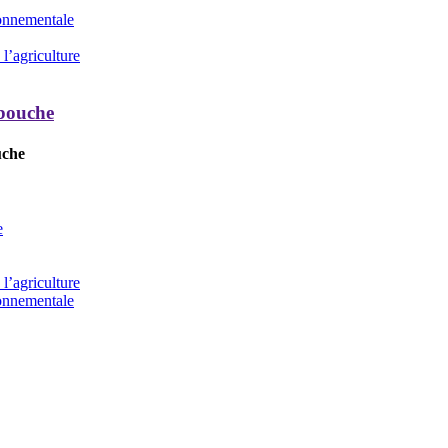
ronnementale
l’agriculture
 bouche
uche
e
l’agriculture
ronnementale