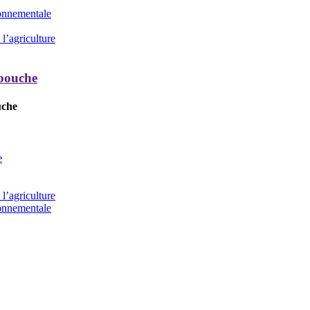
ronnementale
l’agriculture
 bouche
uche
e
l’agriculture
ronnementale