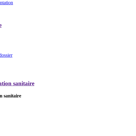
entation
e
dossier
tion sanitaire
n sanitaire