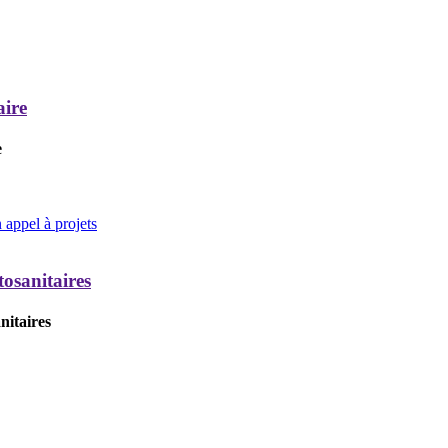
aire
e
appel à projets
tosanitaires
nitaires