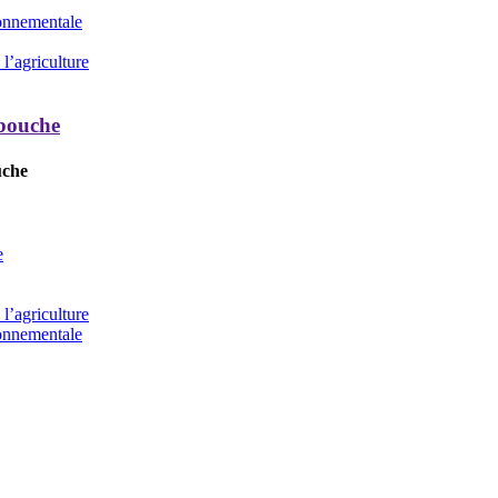
ronnementale
l’agriculture
 bouche
uche
e
l’agriculture
ronnementale