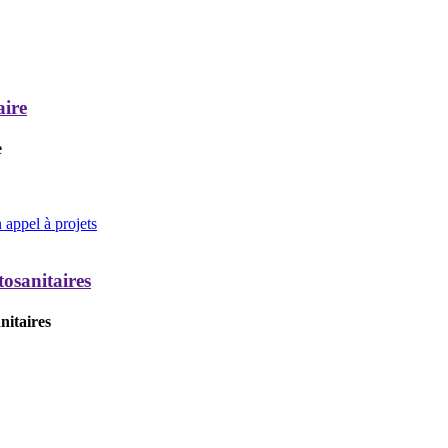
aire
e
appel à projets
tosanitaires
nitaires