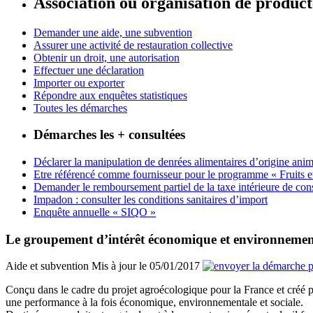
Association ou organisation de produc
Demander une aide, une subvention
Assurer une activité de restauration collective
Obtenir un droit, une autorisation
Effectuer une déclaration
Importer ou exporter
Répondre aux enquêtes statistiques
Toutes les démarches
Démarches les + consultées
Déclarer la manipulation de denrées alimentaires d’origine anim
Etre référencé comme fournisseur pour le programme « Fruits et lé
Demander le remboursement partiel de la taxe intérieure de
Impadon : consulter les conditions sanitaires d’import
Enquête annuelle « SIQO »
Le groupement d’intérêt économique et environneme
Aide et subvention
Mis à jour le 05/01/2017
Conçu dans le cadre du projet agroécologique pour la France et créé par 
une performance à la fois économique, environnementale et sociale.