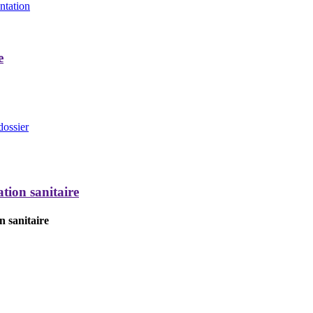
entation
e
dossier
tion sanitaire
n sanitaire