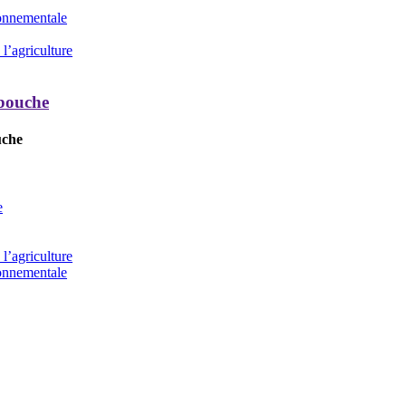
ronnementale
l’agriculture
 bouche
uche
e
l’agriculture
ronnementale