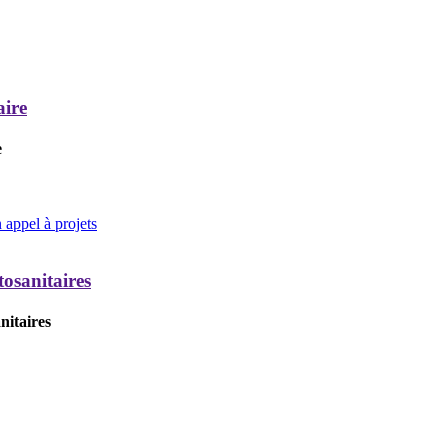
aire
e
appel à projets
tosanitaires
nitaires