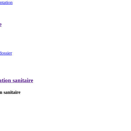
entation
e
dossier
tion sanitaire
n sanitaire