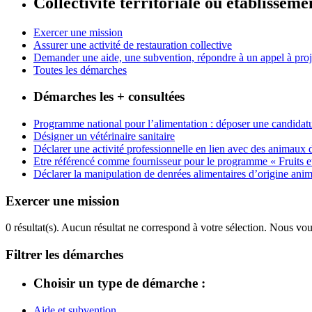
Collectivité territoriale ou établisseme
Exercer une mission
Assurer une activité de restauration collective
Demander une aide, une subvention, répondre à un appel à proj
Toutes les démarches
Démarches les + consultées
Programme national pour l’alimentation : déposer une candidatu
Désigner un vétérinaire sanitaire
Déclarer une activité professionnelle en lien avec des animaux
Etre référencé comme fournisseur pour le programme « Fruits et lé
Déclarer la manipulation de denrées alimentaires d’origine anim
Exercer une mission
0 résultat(s).
Aucun résultat ne correspond à votre sélection. Nous vou
Filtrer les démarches
Choisir un type de démarche :
Aide et subvention