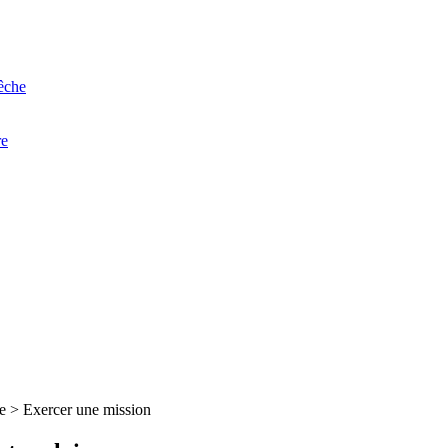
êche
re
re
>
Exercer une mission