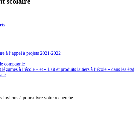
nt scolaire
ets
re à l’appel à projets 2021-2022
 de compagnie
gumes à l’école » et « Lait et produits laitiers à l’école » dans les éta
ale
s invitons à poursuivre votre recherche.