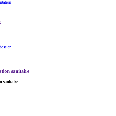
entation
e
dossier
tion sanitaire
n sanitaire