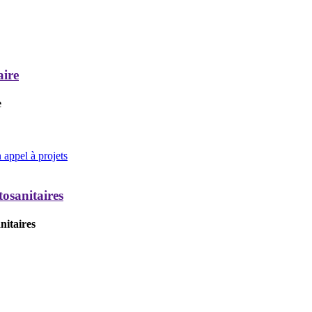
aire
e
appel à projets
tosanitaires
nitaires