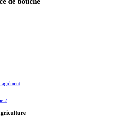
ce de bouche
un agrément
pe 2
agriculture