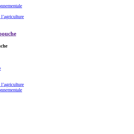
ronnementale
l’agriculture
 bouche
uche
e
l’agriculture
ronnementale