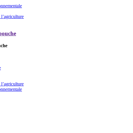
ronnementale
l’agriculture
 bouche
uche
e
l’agriculture
ronnementale