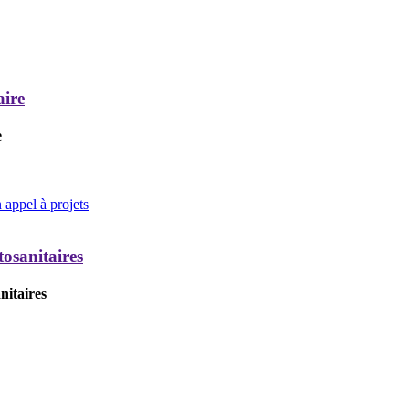
aire
e
appel à projets
tosanitaires
nitaires