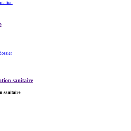
entation
e
dossier
tion sanitaire
n sanitaire