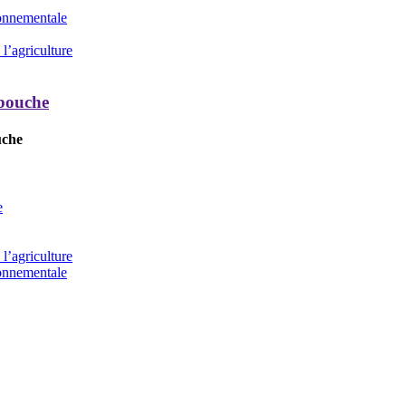
ronnementale
l’agriculture
 bouche
uche
e
l’agriculture
ronnementale