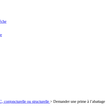
êche
re
 conjoncturelle ou structurelle
>
Demander une prime à l’abattage