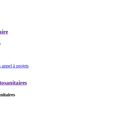
aire
e
appel à projets
tosanitaires
nitaires