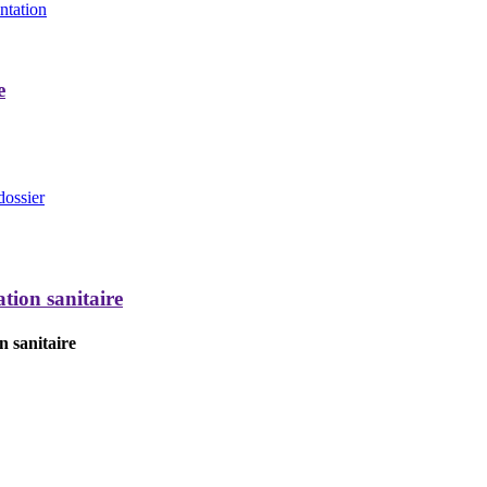
entation
e
dossier
tion sanitaire
n sanitaire