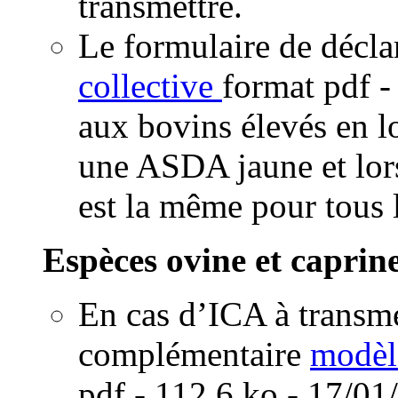
transmettre.
Le formulaire de décla
collective
format pdf
-
aux bovins élevés en l
une ASDA jaune et lors
est la même pour tous 
Espèces ovine et caprine
En cas d’ICA à transm
complémentaire
modèl
pdf
- 112.6 ko - 17/01/