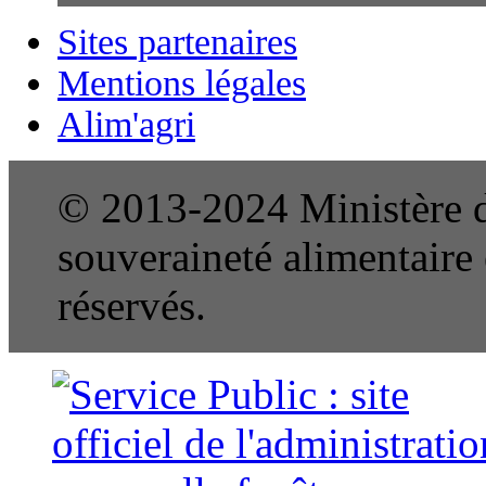
Sites partenaires
Mentions légales
Alim'agri
© 2013-2024 Ministère de
souveraineté alimentaire e
réservés.