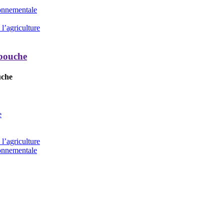
ronnementale
l’agriculture
 bouche
uche
e
l’agriculture
ronnementale