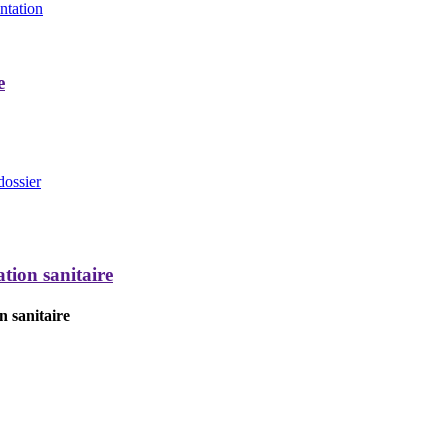
entation
e
dossier
tion sanitaire
n sanitaire