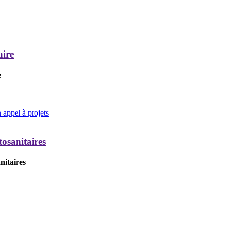
aire
e
appel à projets
tosanitaires
nitaires