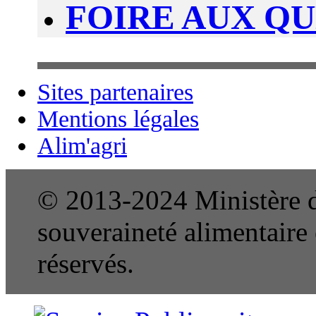
FOIRE AUX Q
Sites partenaires
Mentions légales
Alim'agri
© 2013-2024 Ministère de
souveraineté alimentaire e
réservés.