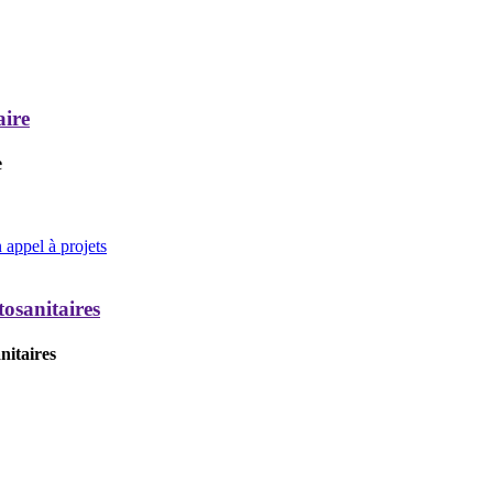
aire
e
appel à projets
tosanitaires
nitaires