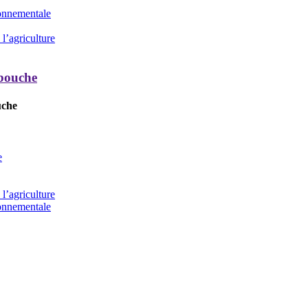
ronnementale
l’agriculture
 bouche
uche
e
l’agriculture
ronnementale