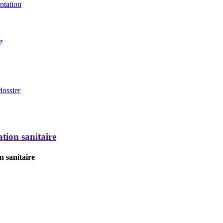
entation
e
dossier
tion sanitaire
n sanitaire