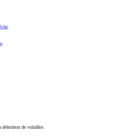
êche
re
a détention de volailles