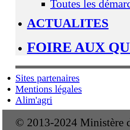
Toutes les démar
ACTUALITES
FOIRE AUX Q
Sites partenaires
Mentions légales
Alim'agri
© 2013-2024 Ministère de